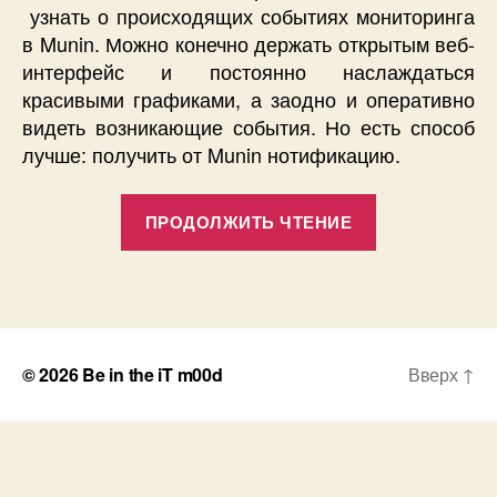
Хочу
узнать о происходящих событиях мониторинга
все
в Munin. Можно конечно держать открытым веб-
знать.
интерфейс и постоянно наслаждаться
красивыми графиками, а заодно и оперативно
видеть возникающие события. Но есть способ
лучше: получить от Munin нотификацию.
«Нотификац
ПРОДОЛЖИТЬ ЧТЕНИЕ
Munin.
Хочу
все
знать.»
© 2026
Be in the iT m00d
Вверх
↑