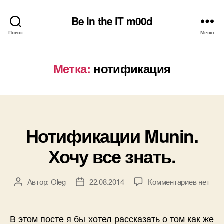
Be in the iT m00d
Поиск
Меню
Метка:
нотификация
Нотификации Munin.
Рубрики
Хочу все знать.
к
Автор:
Oleg
22.08.2014
Комментариев
нет
Автор
Дата
записи
записи
записи
Нотифи
Munin.
В этом посте я бы хотел рассказать о том как же