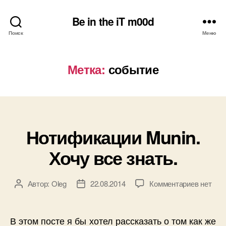
Be in the iT m00d
Поиск
Меню
Метка:
событие
Нотификации Munin.
Рубрики
Хочу все знать.
к
Автор:
Oleg
22.08.2014
Комментариев
нет
Автор
Дата
записи
записи
записи
Нотифи
Munin.
В этом посте я бы хотел рассказать о том как же