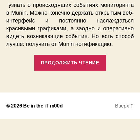
Хочу
узнать о происходящих событиях мониторинга
все
в Munin. Можно конечно держать открытым веб-
знать.
интерфейс и постоянно наслаждаться
красивыми графиками, а заодно и оперативно
видеть возникающие события. Но есть способ
лучше: получить от Munin нотификацию.
«Нотификац
ПРОДОЛЖИТЬ ЧТЕНИЕ
Munin.
Хочу
все
знать.»
© 2026
Be in the iT m00d
Вверх
↑